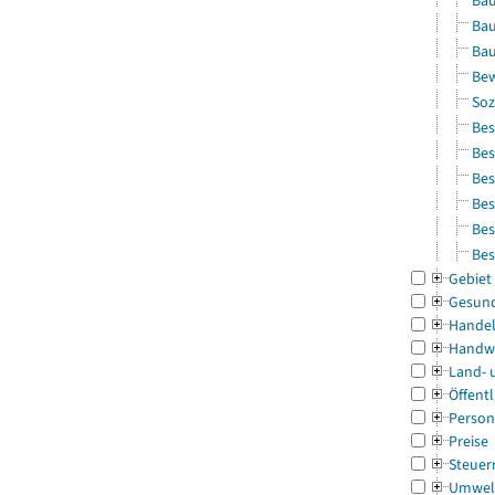
Bau
Bau
Bau
Bew
Soz
Bes
Bes
Bes
Bes
Bes
Bes
Gebiet
Gesun
Handel
Handw
Land- 
Öffentl
Person
Preise
Steuer
Umwel