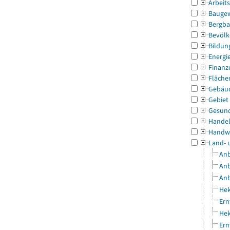
Arbeit
Bauge
Bergba
Bevölk
Bildun
Energi
Finanz
Fläche
Gebäu
Gebiet
Gesun
Handel
Handw
Land- 
Anb
Anb
Anb
Hek
Ern
Hek
Ern