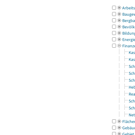
Arbeit
Bauge
Bergba
Bevölk
Bildun
Energi
Finanz
Kas
Ka
Sch
Sch
Sch
Heb
Rea
Sch
Sch
Net
Fläche
Gebäu
Gebiet