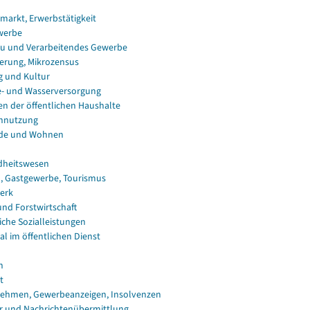
smarkt, Erwerbstätigkeit
werbe
u und Verarbeitendes Gewerbe
erung, Mikrozensus
g und Kultur
e- und Wasserversorgung
en der öffentlichen Haushalte
nnutzung
de und Wohnen
dheitswesen
, Gastgewerbe, Tourismus
erk
und Forstwirtschaft
iche Sozialleistungen
al im öffentlichen Dienst
n
t
ehmen, Gewerbeanzeigen, Insolvenzen
r und Nachrichtenübermittlung