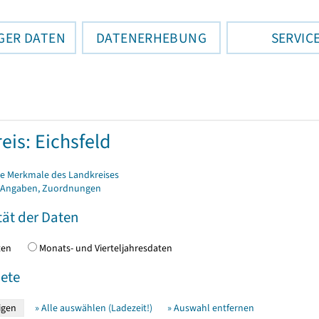
GER DATEN
DATENERHEBUNG
SERVIC
eis: Eichsfeld
e Merkmale des Landkreises
 Angaben, Zuordnungen
tät der Daten
daten
Monats- und Vierteljahresdaten
ete
» Alle auswählen (Ladezeit!)
» Auswahl entfernen