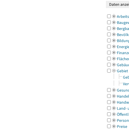
Arbeit
Bauge
Bergba
Bevölk
Bildun
Energi
Finanz
Fläche
Gebäu
Gebiet
Geb
Ver
Gesun
Handel
Handw
Land- 
Öffentl
Person
Preise