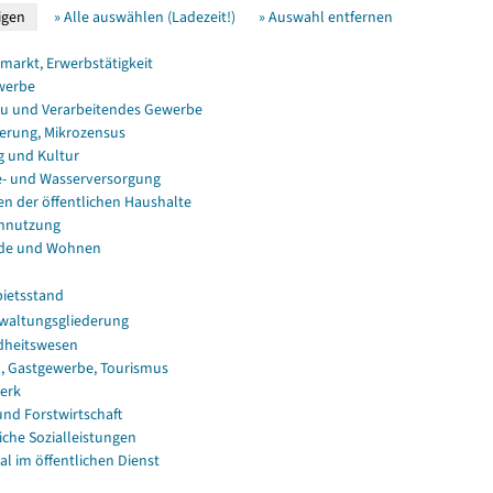
» Alle auswählen (Ladezeit!)
» Auswahl entfernen
smarkt, Erwerbstätigkeit
werbe
u und Verarbeitendes Gewerbe
erung, Mikrozensus
g und Kultur
e- und Wasserversorgung
en der öffentlichen Haushalte
nnutzung
de und Wohnen
ietsstand
waltungsgliederung
dheitswesen
, Gastgewerbe, Tourismus
erk
und Forstwirtschaft
iche Sozialleistungen
al im öffentlichen Dienst