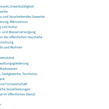
smarkt, Erwerbstätigkeit
werbe
u und Verarbeitendes Gewerbe
erung, Mikrozensus
g und Kultur
e- und Wasserversorgung
en der öffentlichen Haushalte
nnutzung
de und Wohnen
ietsstand
waltungsgliederung
dheitswesen
, Gastgewerbe, Tourismus
erk
und Forstwirtschaft
iche Sozialleistungen
al im öffentlichen Dienst
n