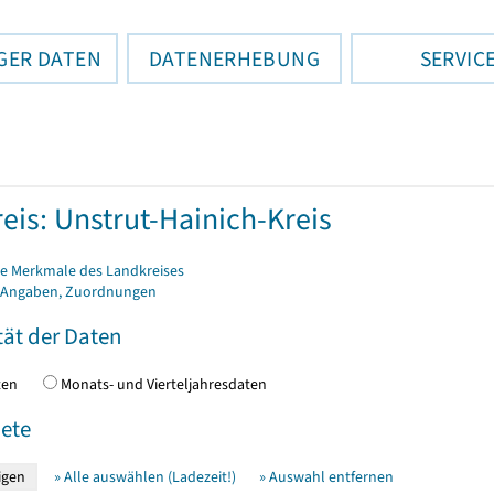
GER DATEN
DATENERHEBUNG
SERVIC
eis: Unstrut-Hainich-Kreis
e Merkmale des Landkreises
 Angaben, Zuordnungen
tät der Daten
daten
Monats- und Vierteljahresdaten
ete
» Alle auswählen (Ladezeit!)
» Auswahl entfernen