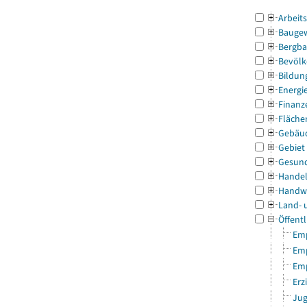
Arbeit
Bauge
Bergba
Bevölk
Bildun
Energi
Finanz
Fläche
Gebäu
Gebiet
Gesun
Handel
Handw
Land- 
Öffentl
Emp
Emp
Emp
Erz
Jug