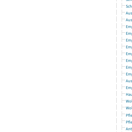
Sch
Aus
Aus
Emp
Emp
Emp
Emp
Emp
Emp
Emp
Emp
Aus
Emp
Hau
Woh
Woh
Pfl
Pfl
Ant