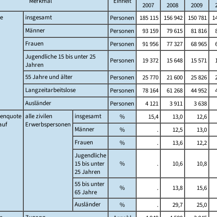
Merkmal
Einheit
2007
2008
2009
se
insgesamt
Personen
185 115
156 942
150 781
14
Männer
Personen
93 159
79 615
81 816
Frauen
Personen
91 956
77 327
68 965
Jugendliche 15 bis unter 25
Personen
19 372
15 648
15 571
Jahren
55 Jahre und älter
Personen
25 770
21 600
25 826
Langzeitarbeitslose
Personen
78 164
61 268
44 952
Ausländer
Personen
4 121
3 911
3 638
senquote
alle zivilen
insgesamt
%
15,4
13,0
12,6
auf
Erwerbspersonen
Männer
%
.
12,5
13,0
Frauen
%
.
13,6
12,2
Jugendliche
15 bis unter
%
.
10,6
10,8
25 Jahren
55 bis unter
%
.
13,8
15,6
65 Jahre
Ausländer
%
.
29,7
25,0