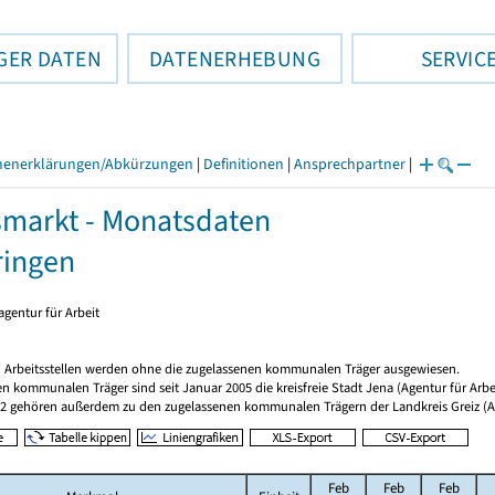
GER DATEN
DATENERHEBUNG
SERVIC
henerklärungen/Abkürzungen
|
Definitionen
|
Ansprechpartner
|
smarkt - Monatsdaten
ringen
gentur für Arbeit
 Arbeitsstellen werden ohne die zugelassenen kommunalen Träger ausgewiesen.
n kommunalen Träger sind seit Januar 2005 die kreisfreie Stadt Jena (Agentur für Arbe
12 gehören außerdem zu den zugelassenen kommunalen Trägern der Landkreis Greiz (Ag
Feb
Feb
Feb