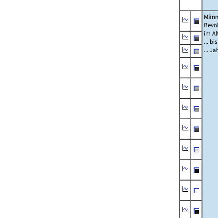
Männ
Bevö
im Al
... bi
... J