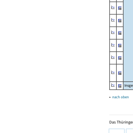
Insg
▴
nach oben
Das Thüringer