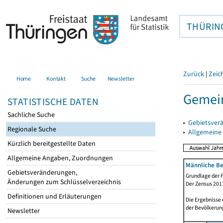
THÜRIN
Zurück
|
Zeic
Home
Kontakt
Suche
Newsletter
Gemei
STATISTISCHE DATEN
Sachliche Suche
▸
Gebietsver
Regionale Suche
▸
Allgemeine
Kürzlich bereitgestellte Daten
Allgemeine Angaben, Zuordnungen
Männliche Be
Gebietsveränderungen,
Grundlage der F
Änderungen zum Schlüsselverzeichnis
Der Zensus 2011
Definitionen und Erläuterungen
Die Ergebnisse
der Bevölkerung
Newsletter