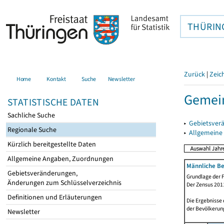
THÜRIN
Zurück
|
Zeic
Home
Kontakt
Suche
Newsletter
Gemein
STATISTISCHE DATEN
Sachliche Suche
▸
Gebietsver
Regionale Suche
▸
Allgemeine
Kürzlich bereitgestellte Daten
Allgemeine Angaben, Zuordnungen
Männliche Be
Gebietsveränderungen,
Grundlage der F
Änderungen zum Schlüsselverzeichnis
Der Zensus 2011
Definitionen und Erläuterungen
Die Ergebnisse
der Bevölkerung
Newsletter