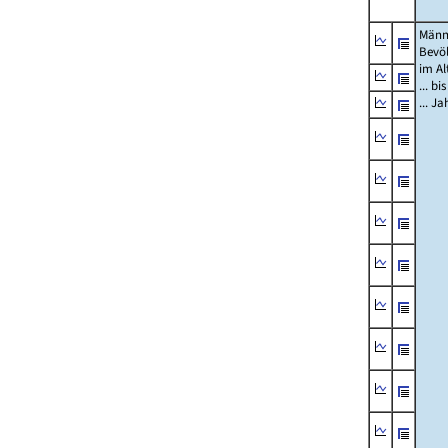
Männ
Bevö
im Al
... bi
... J