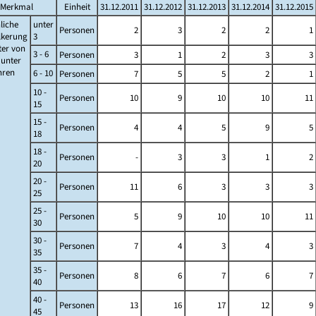
Merkmal
Einheit
31.12.2011
31.12.2012
31.12.2013
31.12.2014
31.12.2015
liche
unter
Personen
2
3
2
2
1
lkerung
3
ter von
3 - 6
Personen
3
1
2
3
3
s unter
ahren
6 - 10
Personen
7
5
5
2
1
10 -
Personen
10
9
10
10
11
15
15 -
Personen
4
4
5
9
5
18
18 -
Personen
-
3
3
1
2
20
20 -
Personen
11
6
3
3
3
25
25 -
Personen
5
9
10
10
11
30
30 -
Personen
7
4
3
4
3
35
35 -
Personen
8
6
7
6
7
40
40 -
Personen
13
16
17
12
9
45