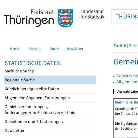
THÜRIN
Zurück
|
Zeic
Home
Kontakt
Suche
Newsletter
Gemein
STATISTISCHE DATEN
Sachliche Suche
▸
Gebietsver
Regionale Suche
▸
Allgemeine
Kürzlich bereitgestellte Daten
Allgemeine Angaben, Zuordnungen
Männliche Be
Gebietsveränderungen,
Grundlage der F
Änderungen zum Schlüsselverzeichnis
Der Zensus 2011
Definitionen und Erläuterungen
Die Ergebnisse
der Bevölkerung
Newsletter