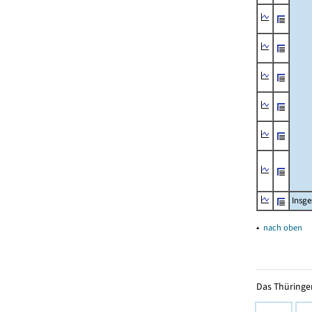
Insg
▴
nach oben
Das Thüringer