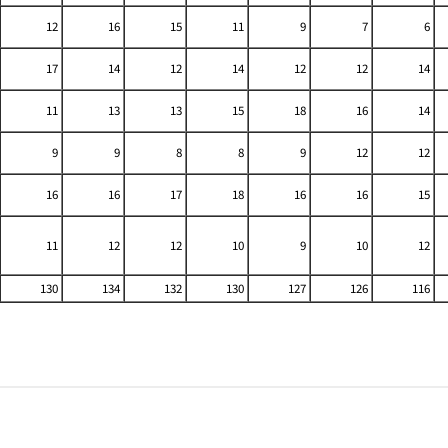
12
16
15
11
9
7
6
17
14
12
14
12
12
14
11
13
13
15
18
16
14
9
9
8
8
9
12
12
16
16
17
18
16
16
15
11
12
12
10
9
10
12
130
134
132
130
127
126
116