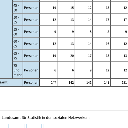
45 -
Personen
19
15
12
13
12
50
50 -
Personen
12
13
14
17
17
55
55 -
Personen
9
9
8
8
9
60
60 -
Personen
12
13
14
16
12
65
65 -
Personen
19
20
17
13
13
75
75
und
Personen
6
6
9
12
12
mehr
esamt
Personen
147
142
141
141
131
 Landesamt für Statistik in den sozialen Netzwerken: