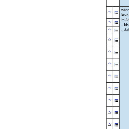
Männ
Bevö
im Al
... bi
... J