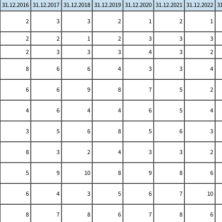
31.12.2016
31.12.2017
31.12.2018
31.12.2019
31.12.2020
31.12.2021
31.12.2022
3
2
3
3
2
1
2
1
2
2
1
2
3
3
3
2
3
3
3
4
3
2
8
6
6
4
3
3
4
6
6
9
8
7
5
2
4
6
4
4
6
5
4
3
5
6
8
5
6
3
8
3
2
4
3
3
2
5
9
10
8
9
8
6
6
4
3
5
6
7
10
8
7
8
6
7
8
6