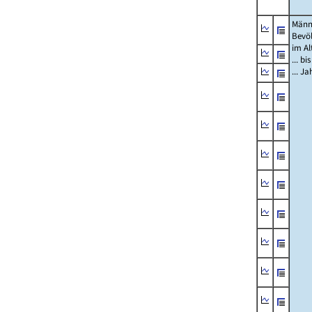
Männ
Bevö
im Al
... bi
... J