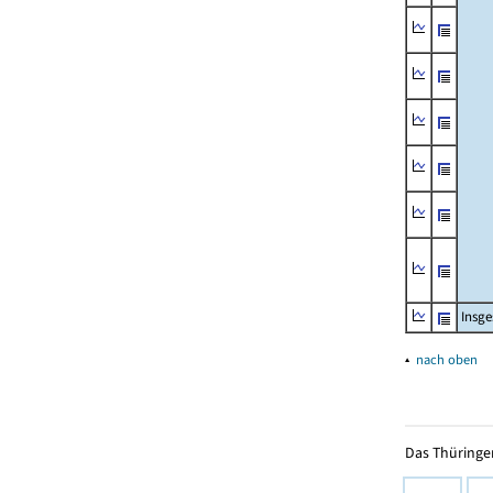
Insg
▴
nach oben
Das Thüringer