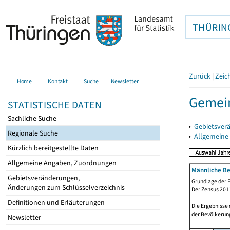
THÜRIN
Zurück
|
Zeic
Home
Kontakt
Suche
Newsletter
Gemein
STATISTISCHE DATEN
Sachliche Suche
▸
Gebietsver
Regionale Suche
▸
Allgemeine
Kürzlich bereitgestellte Daten
Allgemeine Angaben, Zuordnungen
Männliche Be
Gebietsveränderungen,
Grundlage der F
Änderungen zum Schlüsselverzeichnis
Der Zensus 2011
Definitionen und Erläuterungen
Die Ergebnisse
der Bevölkerung
Newsletter