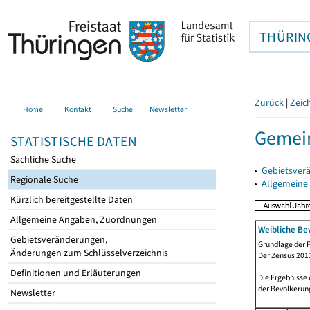
THÜRIN
Zurück
|
Zeic
Home
Kontakt
Suche
Newsletter
Gemein
STATISTISCHE DATEN
Sachliche Suche
▸
Gebietsver
Regionale Suche
▸
Allgemeine
Kürzlich bereitgestellte Daten
Allgemeine Angaben, Zuordnungen
Weibliche Be
Gebietsveränderungen,
Grundlage der F
Änderungen zum Schlüsselverzeichnis
Der Zensus 2011
Definitionen und Erläuterungen
Die Ergebnisse
der Bevölkerung
Newsletter