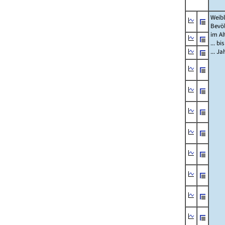
Weibl
Bevö
im Al
... bi
... J