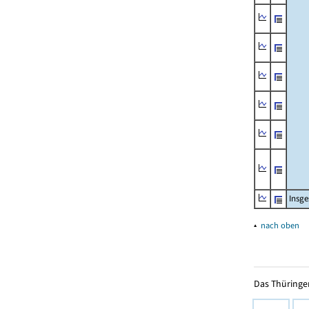
Insg
▴
nach oben
Das Thüringer