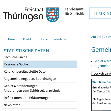
THÜRIN
Zurück
|
Zeic
Home
Kontakt
Suche
Newsletter
Gemein
STATISTISCHE DATEN
Sachliche Suche
▸
Gebietsver
Regionale Suche
▸
Allgemeine
Kürzlich bereitgestellte Daten
Allgemeine Angaben, Zuordnungen
Weibliche Be
Gebietsveränderungen,
Grundlage der F
Änderungen zum Schlüsselverzeichnis
Der Zensus 2011
Definitionen und Erläuterungen
Die Ergebnisse
der Bevölkerung
Newsletter