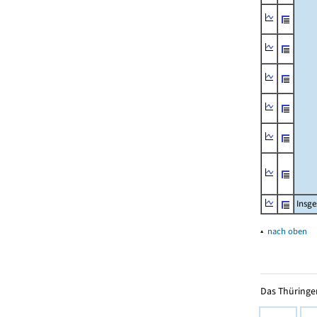
Insg
▴
nach oben
Das Thüringer