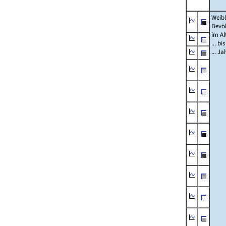
Weibl
Bevö
im Al
... bi
... J