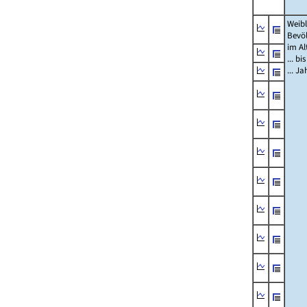
Weibl
Bevö
im Al
... bi
... J