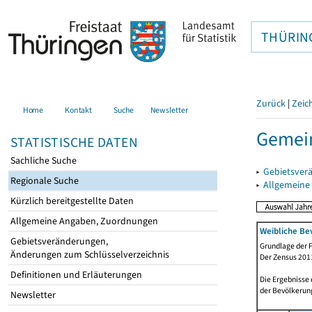
THÜRIN
Zurück
|
Zeic
Home
Kontakt
Suche
Newsletter
Gemein
STATISTISCHE DATEN
Sachliche Suche
▸
Gebietsver
Regionale Suche
▸
Allgemeine
Kürzlich bereitgestellte Daten
Allgemeine Angaben, Zuordnungen
Weibliche Be
Gebietsveränderungen,
Grundlage der F
Änderungen zum Schlüsselverzeichnis
Der Zensus 2011
Definitionen und Erläuterungen
Die Ergebnisse
der Bevölkerung
Newsletter