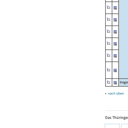
Insg
▴
nach oben
Das Thüringer