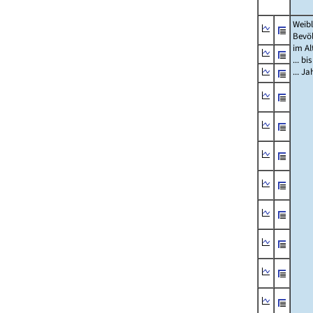
Weibl
Bevö
im Al
... bi
... J