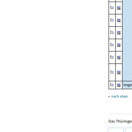
Insg
▴
nach oben
Das Thüringer