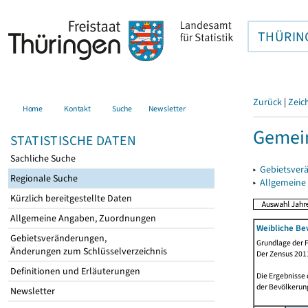
THÜRIN
Zurück
|
Zeic
Home
Kontakt
Suche
Newsletter
Gemei
STATISTISCHE DATEN
Sachliche Suche
▸
Gebietsver
Regionale Suche
▸
Allgemeine
Kürzlich bereitgestellte Daten
Allgemeine Angaben, Zuordnungen
Weibliche Be
Gebietsveränderungen,
Grundlage der F
Änderungen zum Schlüsselverzeichnis
Der Zensus 2011
Definitionen und Erläuterungen
Die Ergebnisse
der Bevölkerung
Newsletter