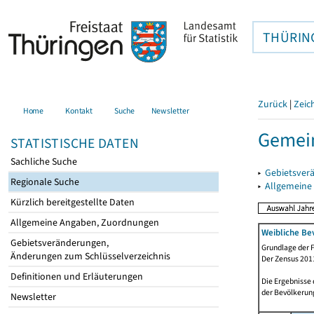
THÜRIN
Zurück
|
Zeic
Home
Kontakt
Suche
Newsletter
Gemei
STATISTISCHE DATEN
Sachliche Suche
▸
Gebietsver
Regionale Suche
▸
Allgemeine
Kürzlich bereitgestellte Daten
Allgemeine Angaben, Zuordnungen
Weibliche Be
Gebietsveränderungen,
Grundlage der F
Änderungen zum Schlüsselverzeichnis
Der Zensus 2011
Definitionen und Erläuterungen
Die Ergebnisse
der Bevölkerung
Newsletter