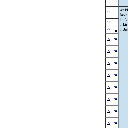
Weibl
Bevö
im Al
... bi
... J