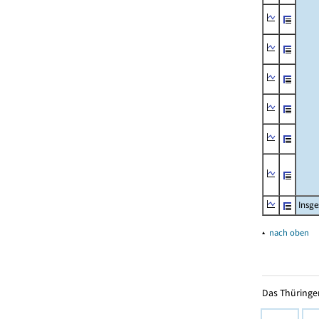
Insg
▴
nach oben
Das Thüringer