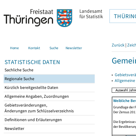
THÜRIN
Zurück
|
Zeic
Home
Kontakt
Suche
Newsletter
Gemein
STATISTISCHE DATEN
Sachliche Suche
▸
Gebietsver
Regionale Suche
▸
Allgemeine
Kürzlich bereitgestellte Daten
Allgemeine Angaben, Zuordnungen
Weibliche Be
Gebietsveränderungen,
Grundlage der F
Änderungen zum Schlüsselverzeichnis
Der Zensus 2011
Definitionen und Erläuterungen
Die Ergebnisse
der Bevölkerung
Newsletter