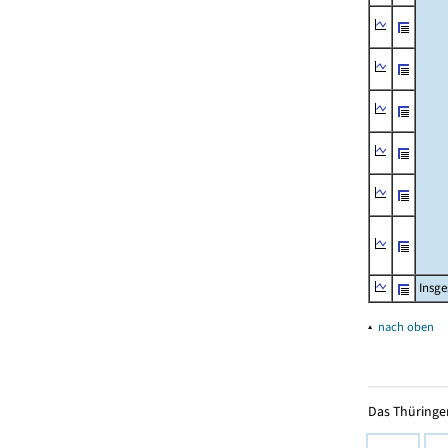
Insg
▴
nach oben
Das Thüringer