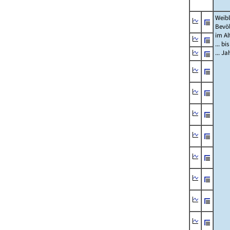
Weibl
Bevö
im Al
... bi
... J