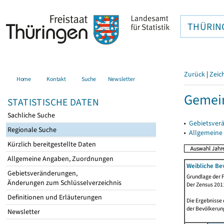
THÜRIN
Zurück
|
Zeic
Home
Kontakt
Suche
Newsletter
Gemei
STATISTISCHE DATEN
Sachliche Suche
▸
Gebietsver
Regionale Suche
▸
Allgemeine
Kürzlich bereitgestellte Daten
Allgemeine Angaben, Zuordnungen
Weibliche Be
Gebietsveränderungen,
Grundlage der F
Änderungen zum Schlüsselverzeichnis
Der Zensus 2011
Definitionen und Erläuterungen
Die Ergebnisse
der Bevölkerung
Newsletter