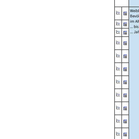
Weibl
Bevö
im Al
... bi
... J