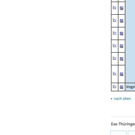
Insg
▴
nach oben
Das Thüringer