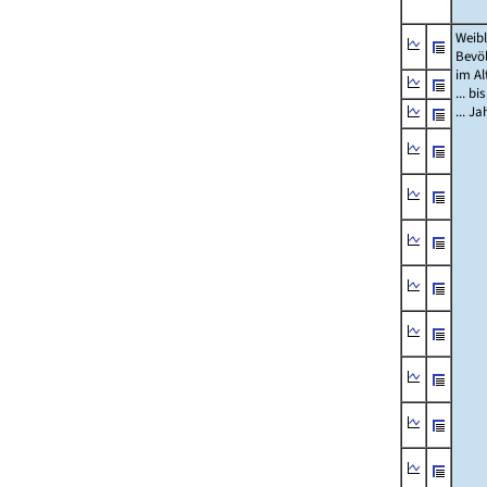
Weibl
Bevö
im Al
... bi
... J