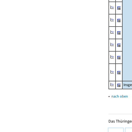
Insg
▴
nach oben
Das Thüringer