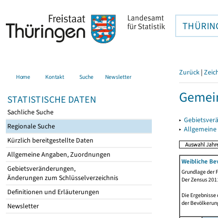
THÜRIN
Zurück
|
Zeic
Home
Kontakt
Suche
Newsletter
Gemein
STATISTISCHE DATEN
Sachliche Suche
▸
Gebietsver
Regionale Suche
▸
Allgemeine
Kürzlich bereitgestellte Daten
Allgemeine Angaben, Zuordnungen
Weibliche Be
Gebietsveränderungen,
Grundlage der F
Änderungen zum Schlüsselverzeichnis
Der Zensus 2011
Definitionen und Erläuterungen
Die Ergebnisse
der Bevölkerung
Newsletter