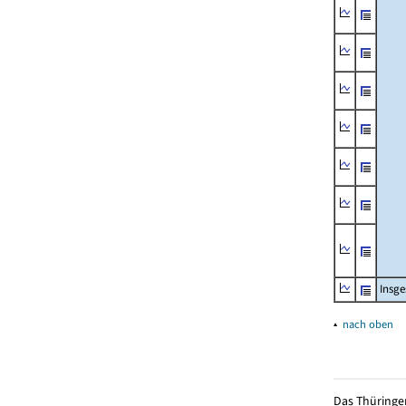
Insg
▴
nach oben
Das Thüringer