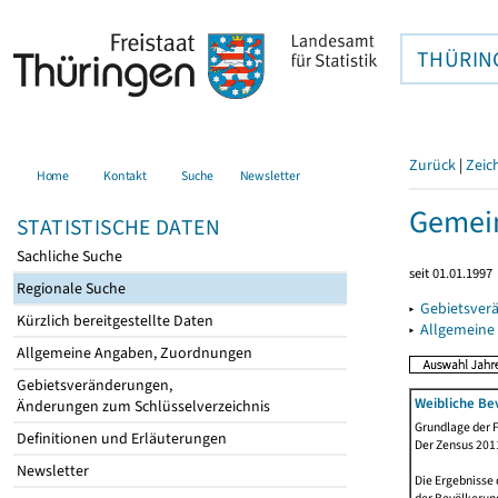
THÜRIN
Zurück
|
Zeic
Home
Kontakt
Suche
Newsletter
Gemein
STATISTISCHE DATEN
Sachliche Suche
seit 01.01.1997
Regionale Suche
▸
Gebietsver
Kürzlich bereitgestellte Daten
▸
Allgemeine
Allgemeine Angaben, Zuordnungen
Gebietsveränderungen,
Weibliche Be
Änderungen zum Schlüsselverzeichnis
Grundlage der F
Definitionen und Erläuterungen
Der Zensus 2011
Newsletter
Die Ergebnisse