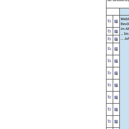
der Bevölkerung
Weibl
Bevö
im Al
... bi
... J