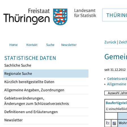
THÜRIN
Zurück
|
Zeic
Home
Kontakt
Suche
Newsletter
Gemein
STATISTISCHE DATEN
Sachliche Suche
seit 31.12.2012
Regionale Suche
▸
Gebietsver
Kürzlich bereitgestellte Daten
▸
Allgemeine
Allgemeine Angaben, Zuordnungen
Gebietsveränderungen,
Baufertigst
Änderungen zum Schlüsselverzeichnis
1) einschließl
Definitionen und Erläuterungen
Newsletter
Wohn