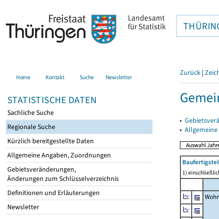
THÜRIN
Zurück
|
Zeic
Home
Kontakt
Suche
Newsletter
Gemein
STATISTISCHE DATEN
Sachliche Suche
▸
Gebietsver
Regionale Suche
▸
Allgemeine
Kürzlich bereitgestellte Daten
Allgemeine Angaben, Zuordnungen
Baufertigst
Gebietsveränderungen,
1) einschließl
Änderungen zum Schlüsselverzeichnis
Definitionen und Erläuterungen
Wohn
Newsletter