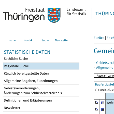
THÜRIN
Zurück
|
Zeic
Home
Kontakt
Suche
Newsletter
Gemein
STATISTISCHE DATEN
Sachliche Suche
▸
Gebietsver
Regionale Suche
▸
Allgemeine
Kürzlich bereitgestellte Daten
Allgemeine Angaben, Zuordnungen
Baufertigst
Gebietsveränderungen,
1) einschließl
Änderungen zum Schlüsselverzeichnis
Definitionen und Erläuterungen
Wohn
Newsletter