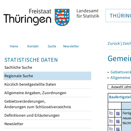
THÜRIN
Zurück
|
Zeic
Home
Kontakt
Suche
Newsletter
Gemei
STATISTISCHE DATEN
Sachliche Suche
▸
Gebietsver
Regionale Suche
▸
Allgemeine
Kürzlich bereitgestellte Daten
Allgemeine Angaben, Zuordnungen
Baufertigst
Gebietsveränderungen,
Änderungen zum Schlüsselverzeichnis
Ferti
Definitionen und Erläuterungen
neue
Nich
Newsletter