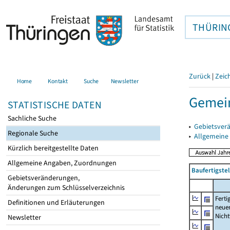
THÜRIN
Zurück
|
Zeic
Home
Kontakt
Suche
Newsletter
Gemein
STATISTISCHE DATEN
Sachliche Suche
▸
Gebietsver
Regionale Suche
▸
Allgemeine
Kürzlich bereitgestellte Daten
Allgemeine Angaben, Zuordnungen
Baufertigst
Gebietsveränderungen,
Änderungen zum Schlüsselverzeichnis
Ferti
Definitionen und Erläuterungen
neue
Nich
Newsletter