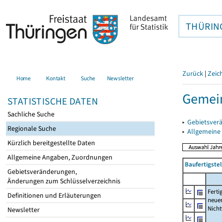
THÜRIN
Zurück
|
Zeic
Home
Kontakt
Suche
Newsletter
Gemei
STATISTISCHE DATEN
Sachliche Suche
▸
Gebietsver
Regionale Suche
▸
Allgemeine
Kürzlich bereitgestellte Daten
Allgemeine Angaben, Zuordnungen
Baufertigst
Gebietsveränderungen,
Änderungen zum Schlüsselverzeichnis
Ferti
Definitionen und Erläuterungen
neue
Nich
Newsletter