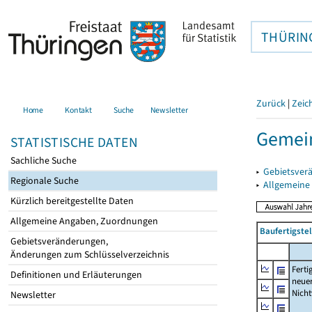
THÜRIN
Zurück
|
Zeic
Home
Kontakt
Suche
Newsletter
Gemein
STATISTISCHE DATEN
Sachliche Suche
▸
Gebietsver
Regionale Suche
▸
Allgemeine
Kürzlich bereitgestellte Daten
Allgemeine Angaben, Zuordnungen
Baufertigst
Gebietsveränderungen,
Änderungen zum Schlüsselverzeichnis
Ferti
Definitionen und Erläuterungen
neue
Nich
Newsletter