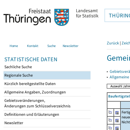
THÜRIN
Zurück
|
Zeic
Home
Kontakt
Suche
Newsletter
Gemei
STATISTISCHE DATEN
Sachliche Suche
▸
Gebietsver
Regionale Suche
▸
Allgemeine
Kürzlich bereitgestellte Daten
Allgemeine Angaben, Zuordnungen
Baufertigst
Gebietsveränderungen,
Änderungen zum Schlüsselverzeichnis
Ferti
Definitionen und Erläuterungen
neue
Nich
Newsletter