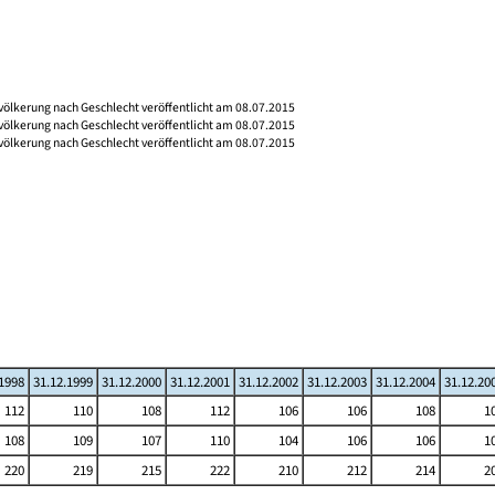
völkerung nach Geschlecht veröffentlicht am 08.07.2015
völkerung nach Geschlecht veröffentlicht am 08.07.2015
völkerung nach Geschlecht veröffentlicht am 08.07.2015
.1998
31.12.1999
31.12.2000
31.12.2001
31.12.2002
31.12.2003
31.12.2004
31.12.20
112
110
108
112
106
106
108
1
108
109
107
110
104
106
106
1
220
219
215
222
210
212
214
2