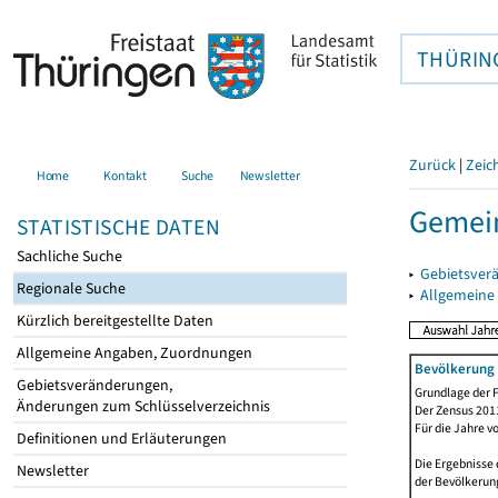
THÜRIN
Zurück
|
Zeic
Home
Kontakt
Suche
Newsletter
Gemei
STATISTISCHE DATEN
Sachliche Suche
▸
Gebietsver
Regionale Suche
▸
Allgemeine
Kürzlich bereitgestellte Daten
Allgemeine Angaben, Zuordnungen
Bevölkerung 
Gebietsveränderungen,
Grundlage der F
Änderungen zum Schlüsselverzeichnis
Der Zensus 2011
Für die Jahre v
Definitionen und Erläuterungen
Die Ergebnisse 
Newsletter
der Bevölkerung