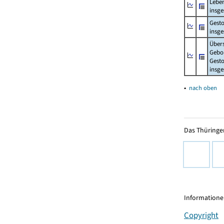
Lebe
insg
Gest
insg
Über
Gebo
Gesto
insg
▴
nach oben
Das Thüringer
Informationen
Copyright