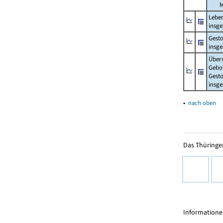
M
Lebe
insg
Gest
insg
Über
Gebo
Gesto
insg
▴
nach oben
Das Thüringer
Informationen