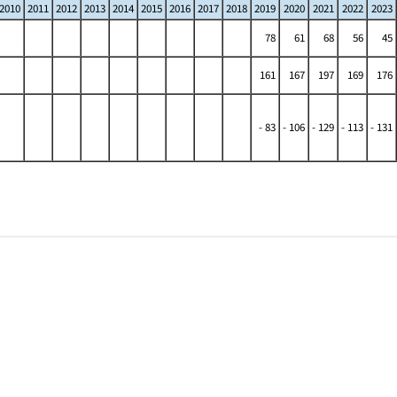
2010
2011
2012
2013
2014
2015
2016
2017
2018
2019
2020
2021
2022
2023
78
61
68
56
45
161
167
197
169
176
- 83
- 106
- 129
- 113
- 131