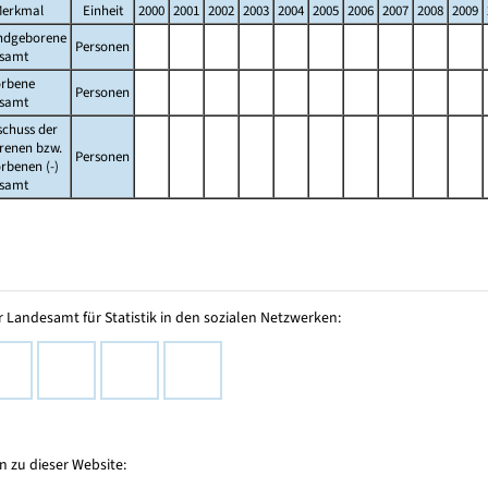
erkmal
Einheit
2000
2001
2002
2003
2004
2005
2006
2007
2008
2009
ndgeborene
Personen
esamt
orbene
Personen
esamt
schuss der
renen bzw.
Personen
rbenen (-)
esamt
 Landesamt für Statistik in den sozialen Netzwerken:
 zu dieser Website: