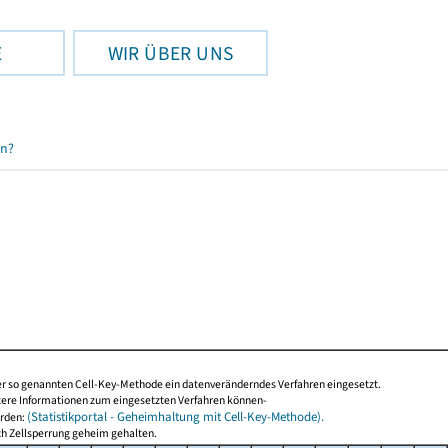
E
WIR ÜBER UNS
en?
der so genannten Cell-Key-Methode ein datenveränderndes Verfahren eingesetzt.
tere Informationen zum eingesetzten Verfahren können-
(Statistikportal - Geheimhaltung mit Cell-Key-Methode).
erden:
ch Zellsperrung geheim gehalten.