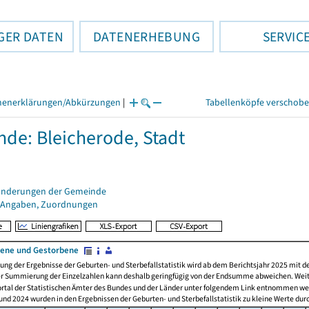
GER DATEN
DATENERHEBUNG
SERVIC
henerklärungen/Abkürzungen
|
Tabellenköpfe verschob
de: Bleicherode, Stadt
änderungen der Gemeinde
 Angaben, Zuordnungen
ene und Gestorbene
ng der Ergebnisse der Geburten- und Sterbefallstatistik wird ab dem Berichtsjahr 2025 mit 
er Summierung der Einzelzahlen kann deshalb geringfügig von der Endsumme abweichen. Wei
ortal der Statistischen Ämter des Bundes und der Länder unter folgendem Link entnommen w
nd 2024 wurden in den Ergebnissen der Geburten- und Sterbefallstatistik zu kleine Werte dur