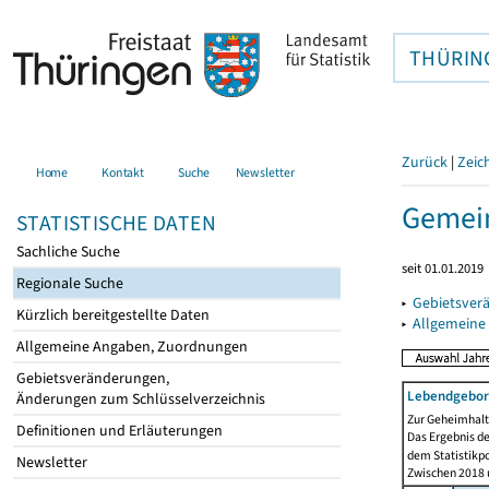
THÜRIN
Zurück
|
Zeic
Home
Kontakt
Suche
Newsletter
Gemein
STATISTISCHE DATEN
Sachliche Suche
seit 01.01.2019
Regionale Suche
▸
Gebietsver
Kürzlich bereitgestellte Daten
▸
Allgemeine
Allgemeine Angaben, Zuordnungen
Gebietsveränderungen,
Lebendgebor
Änderungen zum Schlüsselverzeichnis
Zur Geheimhaltu
Definitionen und Erläuterungen
Das Ergebnis d
dem Statistikp
Newsletter
Zwischen 2018 u