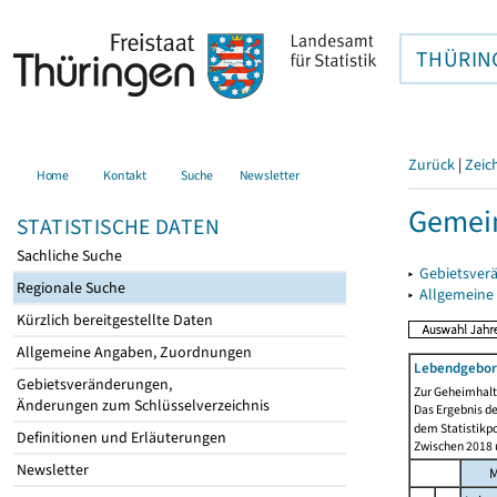
THÜRIN
Zurück
|
Zeic
Home
Kontakt
Suche
Newsletter
Gemein
STATISTISCHE DATEN
Sachliche Suche
▸
Gebietsver
Regionale Suche
▸
Allgemeine
Kürzlich bereitgestellte Daten
Allgemeine Angaben, Zuordnungen
Lebendgebor
Gebietsveränderungen,
Zur Geheimhaltu
Änderungen zum Schlüsselverzeichnis
Das Ergebnis d
dem Statistikp
Definitionen und Erläuterungen
Zwischen 2018 u
Newsletter
M