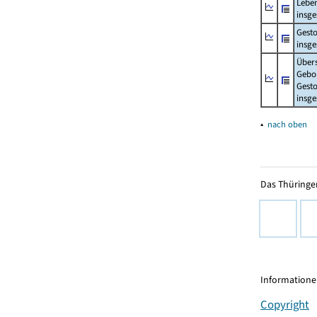
Lebe
insg
Gest
insg
Über
Gebo
Gesto
insg
▴
nach oben
Das Thüringer
Informationen
Copyright