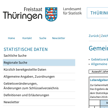
THÜRIN
Zurück
|
Zeic
Home
Kontakt
Suche
Newsletter
Gemei
STATISTISCHE DATEN
Sachliche Suche
▸
Gebietsver
Regionale Suche
▸
Allgemeine
Kürzlich bereitgestellte Daten
Allgemeine Angaben, Zuordnungen
Lebendgebor
Gebietsveränderungen,
Zur Geheimhaltu
Änderungen zum Schlüsselverzeichnis
Das Ergebnis d
dem Statistikp
Definitionen und Erläuterungen
Zwischen 2018 u
Newsletter
M