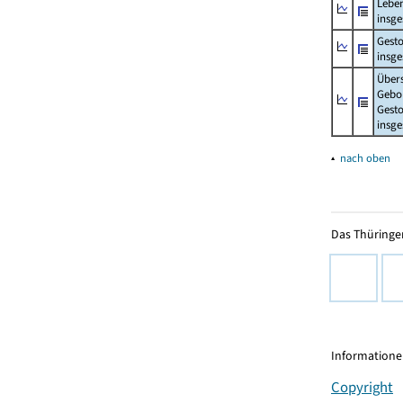
Lebe
insg
Gest
insg
Über
Gebo
Gesto
insg
▴
nach oben
Das Thüringer
Informationen
Copyright