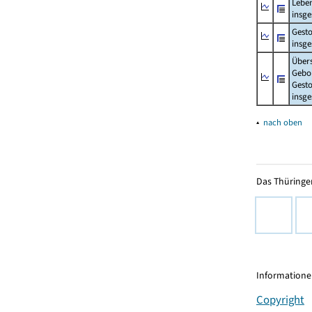
Lebe
insg
Gest
insg
Über
Gebo
Gesto
insg
▴
nach oben
Das Thüringer
Informationen
Copyright