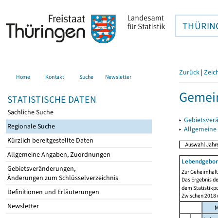
THÜRIN
Zurück
|
Zeic
Home
Kontakt
Suche
Newsletter
Gemein
STATISTISCHE DATEN
Sachliche Suche
▸
Gebietsver
Regionale Suche
▸
Allgemeine
Kürzlich bereitgestellte Daten
Allgemeine Angaben, Zuordnungen
Lebendgebor
Gebietsveränderungen,
Zur Geheimhaltu
Änderungen zum Schlüsselverzeichnis
Das Ergebnis d
dem Statistikp
Definitionen und Erläuterungen
Zwischen 2018 u
Newsletter
M