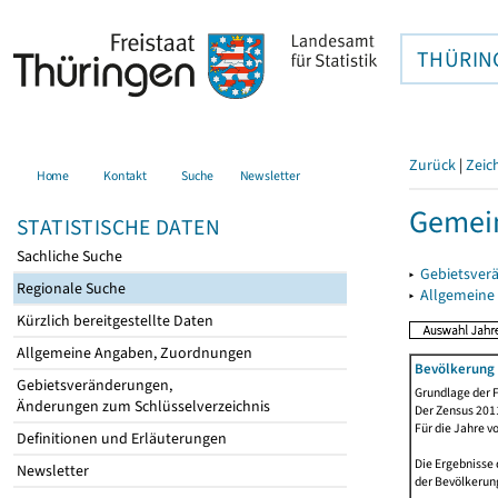
THÜRIN
Zurück
|
Zeic
Home
Kontakt
Suche
Newsletter
Gemein
STATISTISCHE DATEN
Sachliche Suche
▸
Gebietsver
Regionale Suche
▸
Allgemeine
Kürzlich bereitgestellte Daten
Allgemeine Angaben, Zuordnungen
Bevölkerung 
Gebietsveränderungen,
Grundlage der F
Änderungen zum Schlüsselverzeichnis
Der Zensus 2011
Für die Jahre v
Definitionen und Erläuterungen
Die Ergebnisse
Newsletter
der Bevölkerung