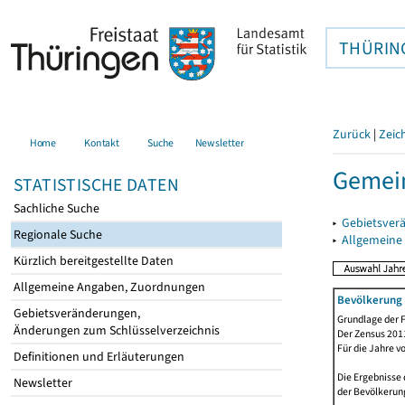
THÜRIN
Zurück
|
Zeic
Home
Kontakt
Suche
Newsletter
Gemein
STATISTISCHE DATEN
Sachliche Suche
▸
Gebietsver
Regionale Suche
▸
Allgemeine
Kürzlich bereitgestellte Daten
Allgemeine Angaben, Zuordnungen
Bevölkerung 
Gebietsveränderungen,
Grundlage der F
Änderungen zum Schlüsselverzeichnis
Der Zensus 2011
Für die Jahre v
Definitionen und Erläuterungen
Die Ergebnisse
Newsletter
der Bevölkerung