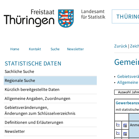
THÜRIN
Zurück
|
Zeic
Home
Kontakt
Suche
Newsletter
Gemei
STATISTISCHE DATEN
Sachliche Suche
▸
Gebietsver
Regionale Suche
▸
Allgemeine
Kürzlich bereitgestellte Daten
Allgemeine Angaben, Zuordnungen
Gewerbeanz
Gebietsveränderungen,
mit statistisc
Änderungen zum Schlüsselverzeichnis
Definitionen und Erläuterungen
Anme
Newsletter