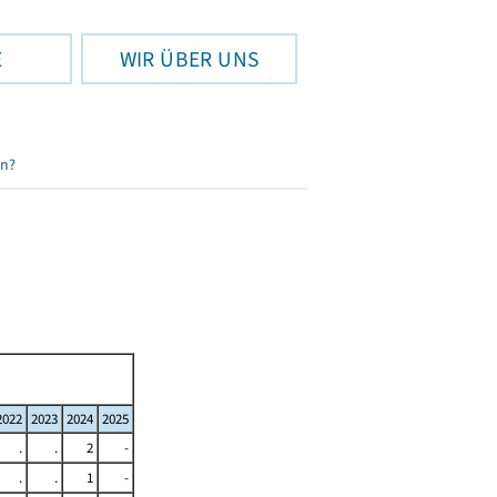
E
WIR ÜBER UNS
en?
2022
2023
2024
2025
.
.
2
-
.
.
1
-