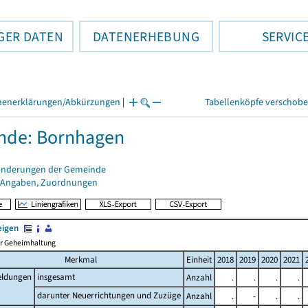
GER DATEN
DATENERHEBUNG
SERVIC
henerklärungen/Abkürzungen
|
Tabellenköpfe verschob
nde: Bornhagen
änderungen der Gemeinde
 Angaben, Zuordnungen
eigen
her Geheimhaltung
Merkmal
Einheit
2018
2019
2020
2021
ldungen
insgesamt
Anzahl
.
.
.
.
darunter Neuerrichtungen und Zuzüge
Anzahl
.
-
.
.