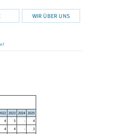
E
WIR ÜBER UNS
en?
2022
2023
2024
2025
4
5
-
4
4
4
-
3