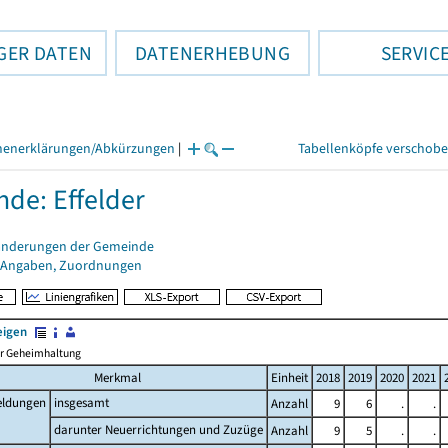
GER DATEN
DATENERHEBUNG
SERVIC
henerklärungen/Abkürzungen
|
Tabellenköpfe verschob
de: Effelder
änderungen der Gemeinde
 Angaben, Zuordnungen
eigen
her Geheimhaltung
Merkmal
Einheit
2018
2019
2020
2021
ldungen
insgesamt
Anzahl
9
6
.
.
darunter Neuerrichtungen und Zuzüge
Anzahl
9
5
.
.