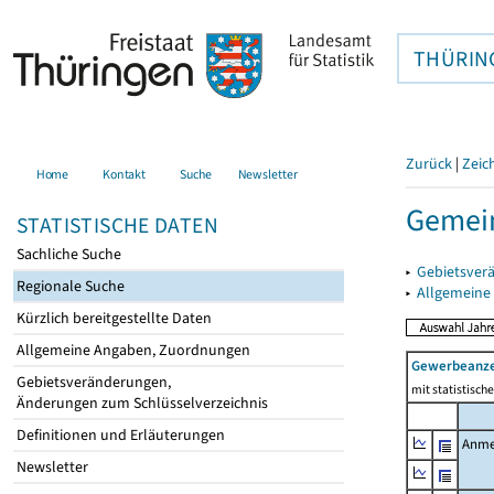
THÜRIN
Zurück
|
Zeic
Home
Kontakt
Suche
Newsletter
Gemei
STATISTISCHE DATEN
Sachliche Suche
▸
Gebietsver
Regionale Suche
▸
Allgemeine
Kürzlich bereitgestellte Daten
Allgemeine Angaben, Zuordnungen
Gewerbeanz
Gebietsveränderungen,
mit statistisc
Änderungen zum Schlüsselverzeichnis
Definitionen und Erläuterungen
Anme
Newsletter