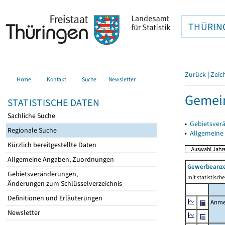
THÜRIN
Zurück
|
Zeic
Home
Kontakt
Suche
Newsletter
Gemei
STATISTISCHE DATEN
Sachliche Suche
▸
Gebietsver
Regionale Suche
▸
Allgemeine
Kürzlich bereitgestellte Daten
Allgemeine Angaben, Zuordnungen
Gewerbeanz
Gebietsveränderungen,
mit statistisc
Änderungen zum Schlüsselverzeichnis
Definitionen und Erläuterungen
Anme
Newsletter