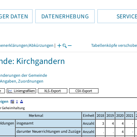
GER DATEN
DATENERHEBUNG
SERVIC
henerklärungen/Abkürzungen
|
Tabellenköpfe verschob
de: Kirchgandern
änderungen der Gemeinde
 Angaben, Zuordnungen
eigen
her Geheimhaltung
Merkmal
Einheit
2018
2019
2020
2021
ldungen
insgesamt
Anzahl
3
4
4
-
darunter Neuerrichtungen und Zuzüge
Anzahl
.
.
4
-