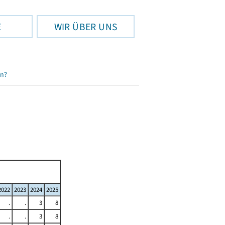
E
WIR ÜBER UNS
en?
2022
2023
2024
2025
.
.
3
8
.
.
3
8