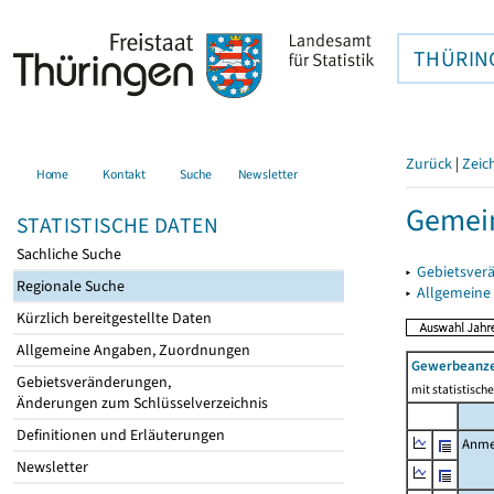
THÜRIN
Zurück
|
Zeic
Home
Kontakt
Suche
Newsletter
Gemei
STATISTISCHE DATEN
Sachliche Suche
▸
Gebietsver
Regionale Suche
▸
Allgemeine
Kürzlich bereitgestellte Daten
Allgemeine Angaben, Zuordnungen
Gewerbeanz
Gebietsveränderungen,
mit statistisc
Änderungen zum Schlüsselverzeichnis
Definitionen und Erläuterungen
Anme
Newsletter