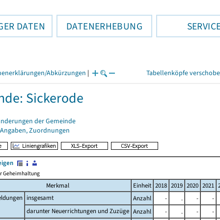
GER DATEN
DATENERHEBUNG
SERVIC
henerklärungen/Abkürzungen
|
Tabellenköpfe verschob
de: Sickerode
änderungen der Gemeinde
 Angaben, Zuordnungen
eigen
her Geheimhaltung
Merkmal
Einheit
2018
2019
2020
2021
ldungen
insgesamt
Anzahl
-
.
-
-
darunter Neuerrichtungen und Zuzüge
Anzahl
-
.
-
-