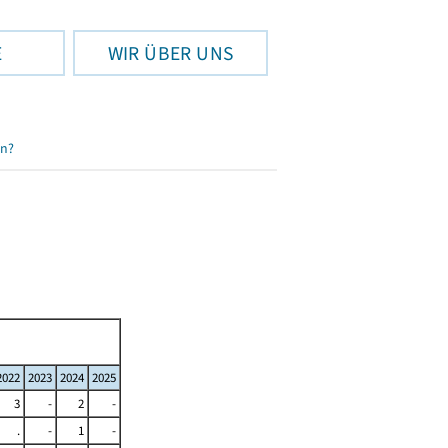
E
WIR ÜBER UNS
en?
2022
2023
2024
2025
3
-
2
-
.
-
1
-