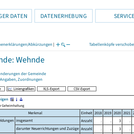
GER DATEN
DATENERHEBUNG
SERVIC
henerklärungen/Abkürzungen
|
Tabellenköpfe verschob
nde: Wehnde
änderungen der Gemeinde
 Angaben, Zuordnungen
eigen
her Geheimhaltung
Merkmal
Einheit
2018
2019
2020
2021
ldungen
insgesamt
Anzahl
.
.
3
.
darunter Neuerrichtungen und Zuzüge
Anzahl
.
.
3
.