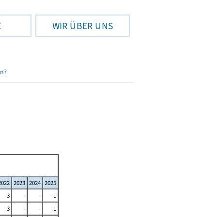
E
WIR ÜBER UNS
en?
2022
2023
2024
2025
3
-
-
1
3
-
-
1