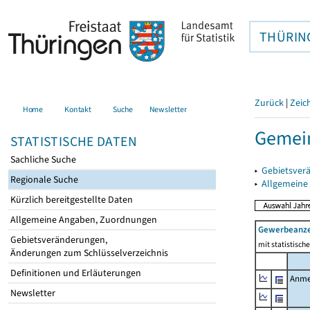
THÜRIN
Zurück
|
Zeic
Home
Kontakt
Suche
Newsletter
Gemei
STATISTISCHE DATEN
Sachliche Suche
▸
Gebietsver
Regionale Suche
▸
Allgemeine
Kürzlich bereitgestellte Daten
Allgemeine Angaben, Zuordnungen
Gewerbeanz
Gebietsveränderungen,
mit statistisc
Änderungen zum Schlüsselverzeichnis
Definitionen und Erläuterungen
Anme
Newsletter