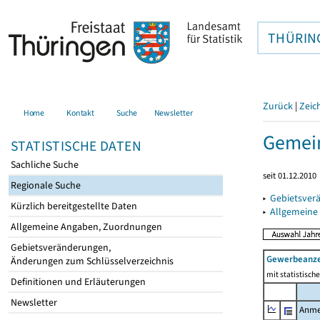
THÜRIN
Zurück
|
Zeic
Home
Kontakt
Suche
Newsletter
Gemei
STATISTISCHE DATEN
Sachliche Suche
seit 01.12.2010
Regionale Suche
▸
Gebietsver
Kürzlich bereitgestellte Daten
▸
Allgemeine
Allgemeine Angaben, Zuordnungen
Gebietsveränderungen,
Gewerbeanz
Änderungen zum Schlüsselverzeichnis
mit statistisc
Definitionen und Erläuterungen
Newsletter
Anme