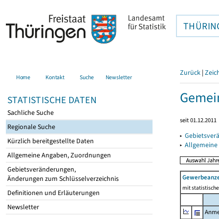
THÜRIN
Zurück
|
Zeic
Home
Kontakt
Suche
Newsletter
Gemein
STATISTISCHE DATEN
Sachliche Suche
seit 01.12.2011
Regionale Suche
▸
Gebietsver
Kürzlich bereitgestellte Daten
▸
Allgemeine
Allgemeine Angaben, Zuordnungen
Gebietsveränderungen,
Gewerbeanz
Änderungen zum Schlüsselverzeichnis
mit statistisc
Definitionen und Erläuterungen
Newsletter
Anme