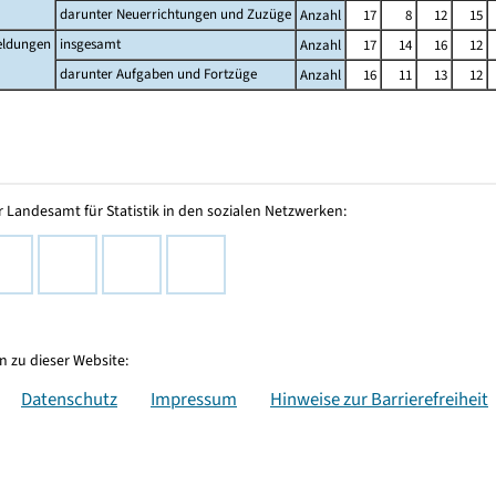
darunter Neuerrichtungen und Zuzüge
Anzahl
17
8
12
15
ldungen
insgesamt
Anzahl
17
14
16
12
darunter Aufgaben und Fortzüge
Anzahl
16
11
13
12
 Landesamt für Statistik in den sozialen Netzwerken:
 zu dieser Website:
Datenschutz
Impressum
Hinweise zur Barrierefreiheit