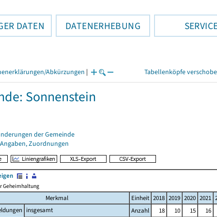
GER DATEN
DATENERHEBUNG
SERVIC
henerklärungen/Abkürzungen
|
Tabellenköpfe verschob
de: Sonnenstein
änderungen der Gemeinde
 Angaben, Zuordnungen
eigen
her Geheimhaltung
Merkmal
Einheit
2018
2019
2020
2021
ldungen
insgesamt
Anzahl
18
10
15
16