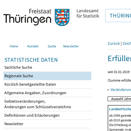
THÜRIN
Zurück
|
Zeic
Home
Kontakt
Suche
Newsletter
Erfüll
STATISTISCHE DATEN
Sachliche Suche
seit 01.01.2019
Regionale Suche
(Summe erfüll
Kürzlich bereitgestellte Daten
▸
Veränderun
Allgemeine Angaben, Zuordnungen
Gebietsveränderungen,
Änderungen zum Schlüsselverzeichnis
Landwirtscha
Definitionen und Erläuterungen
ab 1999 geände
ab 2010 geände
Newsletter
Die Erhebung al
Gemeinde, in de