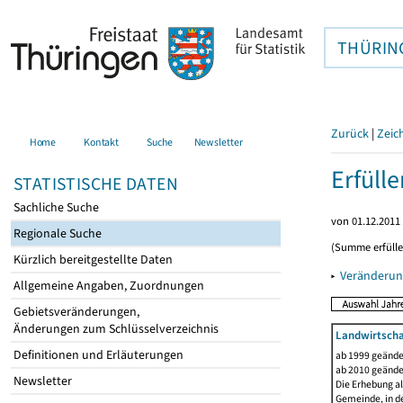
THÜRIN
Zurück
|
Zeic
Home
Kontakt
Suche
Newsletter
Erfüll
STATISTISCHE DATEN
Sachliche Suche
von 01.12.2011 
Regionale Suche
(Summe erfüll
Kürzlich bereitgestellte Daten
▸
Veränderun
Allgemeine Angaben, Zuordnungen
Gebietsveränderungen,
Änderungen zum Schlüsselverzeichnis
Landwirtscha
Definitionen und Erläuterungen
ab 1999 geände
ab 2010 geände
Newsletter
Die Erhebung al
Gemeinde, in de